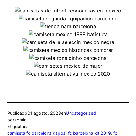
Publicado
21 agosto, 2023
en
Uncategorized
por
admin
Etiquetas:
camiseta fc barcelona kappa
, 
fc barcelona kit 2019
, 
fc