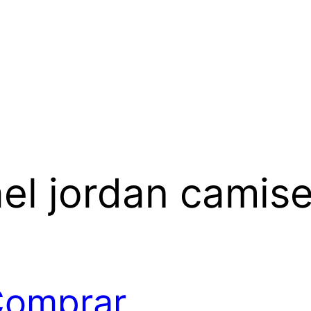
el jordan camis
omprar