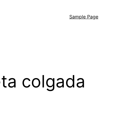
Sample Page
eta colgada