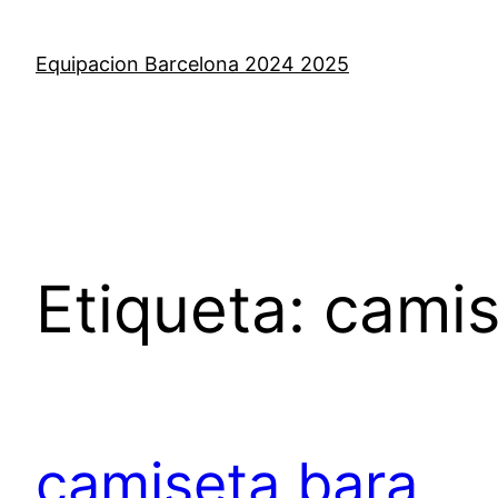
Saltar
al
Equipacion Barcelona 2024 2025
contenido
Etiqueta:
camis
camiseta bara