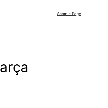
Sample Page
arça