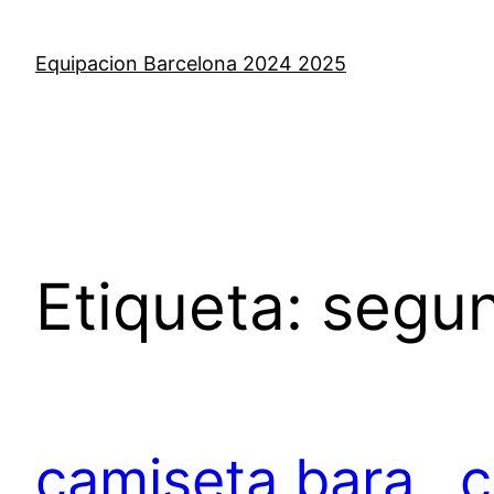
Saltar
al
Equipacion Barcelona 2024 2025
contenido
Etiqueta:
segun
camiseta bara
c