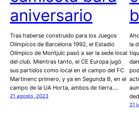
aniversario
b
Tras haberse construido para los Juegos
Aho
Olímpicos de Barcelona 1992, el Estadio
la 
Olímpico de Montjuïc pasó a ser la sede local
tiq
del club. Mientras tanto, el CE Europa jugó
dam
sus partidos como local en el campo del FC
pod
Martinenc primero, y ya en Segunda B, en el
act
campo de la UA Horta, ambos de tierra.…
aum
21 agosto, 2023
ded
21 j