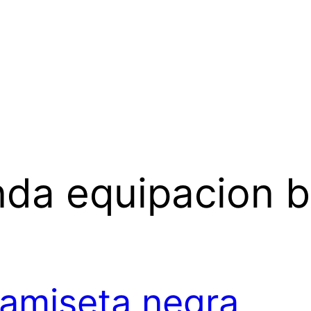
da equipacion b
amiseta negra