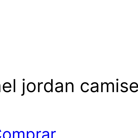
el jordan camis
omprar