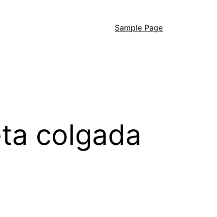
Sample Page
eta colgada