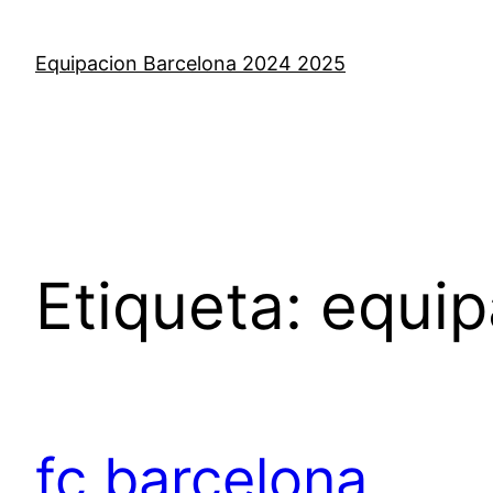
Saltar
al
Equipacion Barcelona 2024 2025
contenido
Etiqueta:
equip
fc barcelona