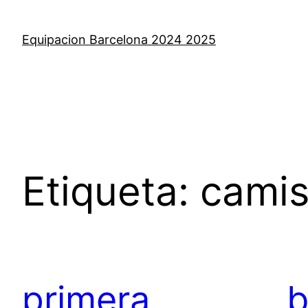
Saltar
al
Equipacion Barcelona 2024 2025
contenido
Etiqueta:
camis
primera
b