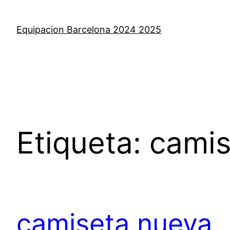
Saltar
al
Equipacion Barcelona 2024 2025
contenido
Etiqueta:
camis
camiseta nueva