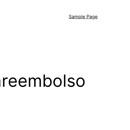
Sample Page
areembolso