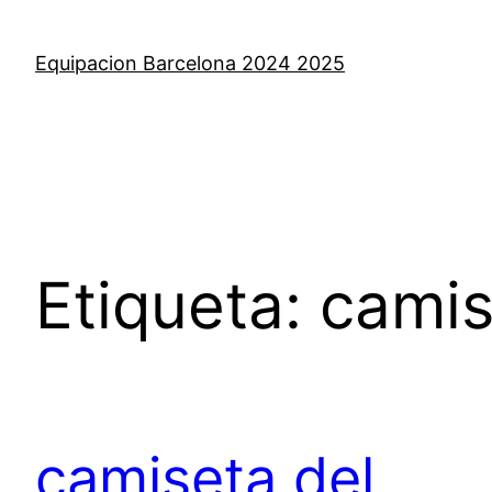
Saltar
al
Equipacion Barcelona 2024 2025
contenido
Etiqueta:
camis
camiseta del