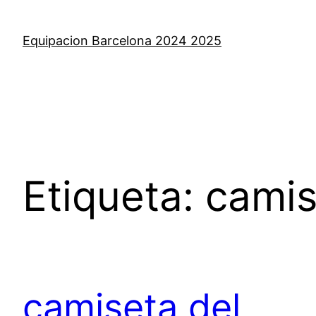
Saltar
al
Equipacion Barcelona 2024 2025
contenido
Etiqueta:
camis
camiseta del