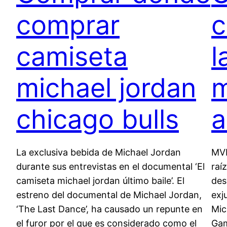
comprar
c
camiseta
l
michael jordan
m
chicago bulls
a
La exclusiva bebida de Michael Jordan
MVP
durante sus entrevistas en el documental ‘El
raí
camiseta michael jordan último baile’. El
des
estreno del documental de Michael Jordan,
exj
‘The Last Dance’, ha causado un repunte en
Mic
el furor por el que es considerado como el
Gam