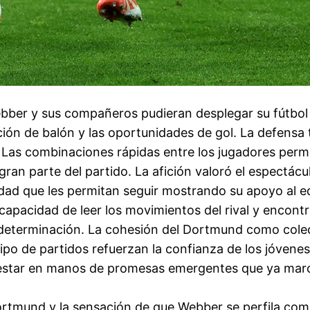
bber y sus compañeros pudieran desplegar su fútbol 
lación de balón y las oportunidades de gol. La defen
. Las combinaciones rápidas entre los jugadores perm
ran parte del partido. La afición valoró el espectác
idad que les permitan seguir mostrando su apoyo al e
apacidad de leer los movimientos del rival y encontr
 y determinación. La cohesión del Dortmund como cole
ipo de partidos refuerzan la confianza de los jóvenes 
 estar en manos de promesas emergentes que ya marc
 Dortmund y la sensación de que Webber se perfila co