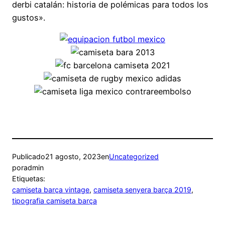
derbi catalán: historia de polémicas para todos los
gustos».
Publicado
21 agosto, 2023
en
Uncategorized
por
admin
Etiquetas:
camiseta barça vintage
, 
camiseta senyera barça 2019
, 
tipografia camiseta barça