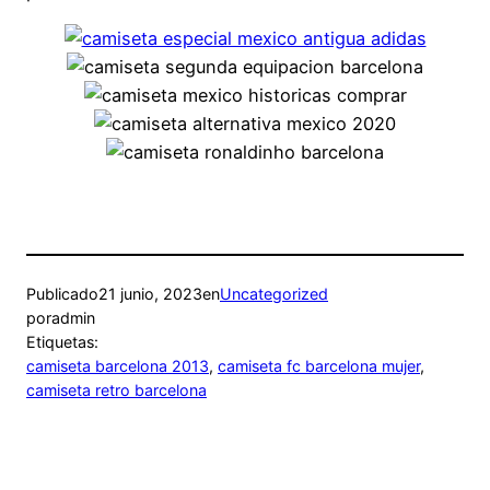
Publicado
21 junio, 2023
en
Uncategorized
por
admin
Etiquetas:
camiseta barcelona 2013
, 
camiseta fc barcelona mujer
, 
camiseta retro barcelona