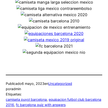
Publicado
6 mayo, 2023
en
Uncategorized
por
admin
Etiquetas:
camiseta puyol barcelona
, 
equipacion futbol club barcelona
2016
, 
fc barcelona quiz with answers