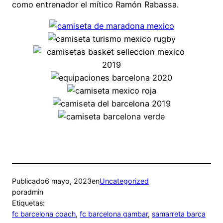
como entrenador el mítico Ramón Rabassa.
Publicado
6 mayo, 2023
en
Uncategorized
por
admin
Etiquetas:
fc barcelona coach
, 
fc barcelona gambar
, 
samarreta barça