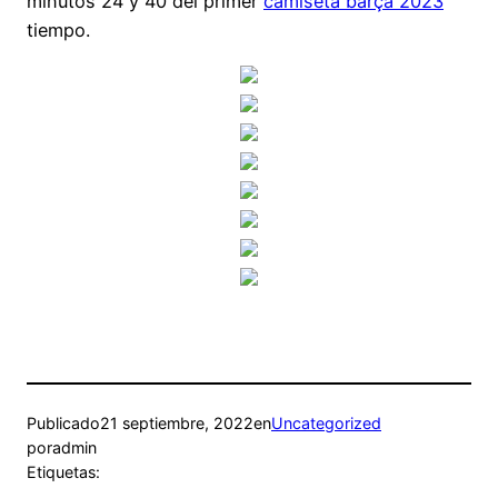
minutos 24 y 40 del primer
camiseta barça 2023
tiempo.
Publicado
21 septiembre, 2022
en
Uncategorized
por
admin
Etiquetas: