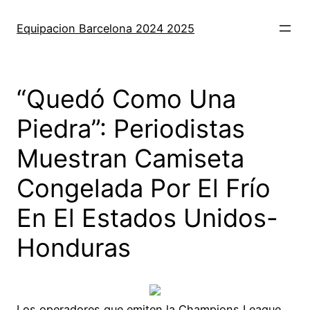
Saltar
al
Equipacion Barcelona 2024 2025
contenido
“Quedó Como Una
Piedra”: Periodistas
Muestran Camiseta
Congelada Por El Frío
En El Estados Unidos-
Honduras
Los operadores que emiten la Champions League