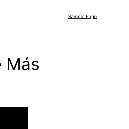
Sample Page
e Más