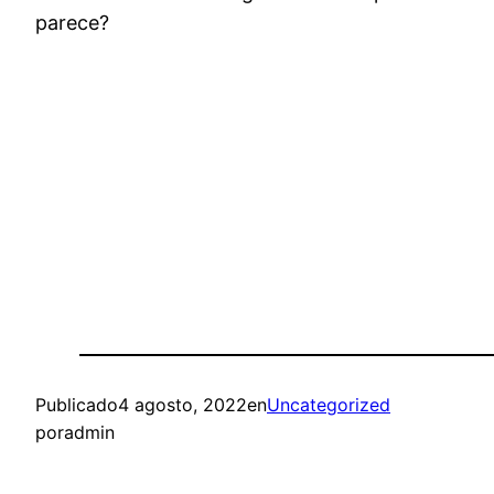
parece?
Publicado
4 agosto, 2022
en
Uncategorized
por
admin