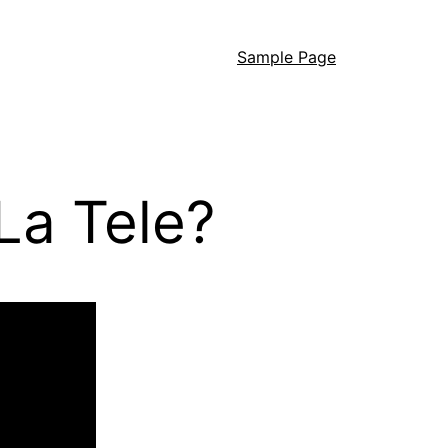
Sample Page
La Tele?