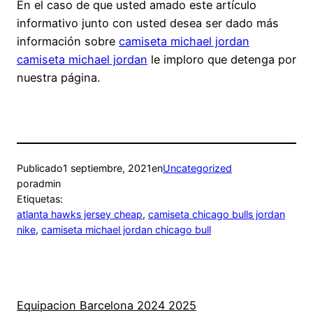
En el caso de que usted amado este artículo
informativo junto con usted desea ser dado más
información sobre
camiseta michael jordan
camiseta michael jordan
le imploro que detenga por
nuestra página.
Publicado
1 septiembre, 2021
en
Uncategorized
por
admin
Etiquetas:
atlanta hawks jersey cheap
, 
camiseta chicago bulls jordan
nike
, 
camiseta michael jordan chicago bull
Equipacion Barcelona 2024 2025