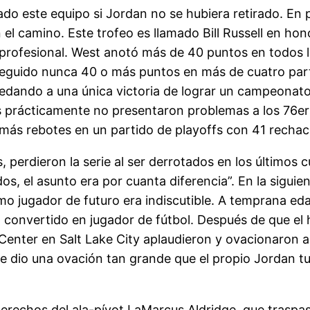
do este equipo si Jordan no se hubiera retirado. En p
el camino. Este trofeo es llamado Bill Russell en hon
profesional. West anotó más de 40 puntos en todos 
eguido nunca 40 o más puntos en más de cuatro part
dando a una única victoria de lograr un campeonato t
ics prácticamente no presentaron problemas a los 76ers
más rebotes en un partido de playoffs con 41 rechac
s, perdieron la serie al ser derrotados en los último
os, el asunto era por cuanta diferencia”. En la sigu
 jugador de futuro era indiscutible. A temprana edad 
a convertido en jugador de fútbol. Después de que el h
 Center en Salt Lake City aplaudieron y ovacionaron 
 le dio una ovación tan grande que el propio Jordan t
s derechos del ala-pívot LaMarcus Aldridge, que trasp