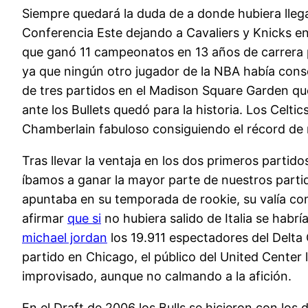
Siempre quedará la duda de a donde hubiera llega
Conferencia Este dejando a Cavaliers y Knicks en 
que ganó 11 campeonatos en 13 años de carrera 
ya que ningún otro jugador de la NBA había cons
de tres partidos en el Madison Square Garden que
ante los Bullets quedó para la historia. Los Celt
Chamberlain fabuloso consiguiendo el récord de 
Tras llevar la ventaja en los dos primeros partido
íbamos a ganar la mayor parte de nuestros partid
apuntaba en su temporada de rookie, su valía como
afirmar
que si
no hubiera salido de Italia se habrí
michael jordan
los 19.911 espectadores del Delta
partido en Chicago, el público del United Center
improvisado, aunque no calmando a la afición.
En el Draft de 2006 los Bulls se hicieron con lo