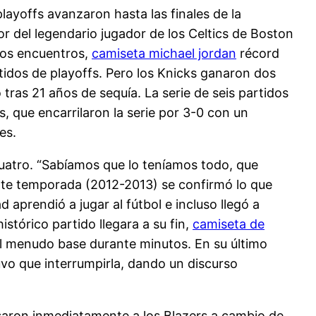
layoffs avanzaron hasta las finales de la
or del legendario jugador de los Celtics de Boston
los encuentros,
camiseta michael jordan
récord
idos de playoffs. Pero los Knicks ganaron dos
ras 21 años de sequía. La serie de seis partidos
, que encarrilaron la serie por 3-0 con un
es.
s cuatro. “Sabíamos que lo teníamos todo, que
iente temporada (2012-2013) se confirmó lo que
aprendió a jugar al fútbol e incluso llegó a
istórico partido llegara a su fin,
camiseta de
al menudo base durante minutos. En su último
uvo que interrumpirla, dando un discurso
asaron inmediatamente a los Blazers a cambio de